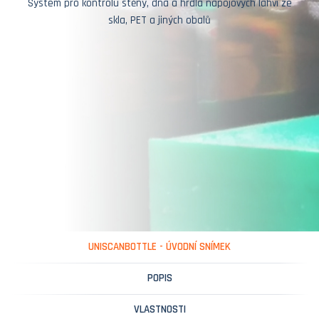
Systém pro kontrolu stěny, dna a hrdla nápojových láhví ze
skla, PET a jiných obalů
UNISCANBOTTLE - ÚVODNÍ SNÍMEK
POPIS
VLASTNOSTI