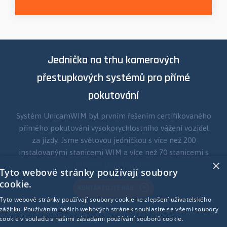
Jednička na trhu kamerových
přestupkových systémů pro přímé
pokutování
Systém UnicamWIM byl prvním řešením certifikovaného
přímého pokutování vysokorychlostního vážení vozidel
za jízdy. Jsme světovou jedničkou s více než 200
instalovanými stanicemi WIM a více než 70 stanicemi s
×
přímým pokutováním.
Tyto webové stránky používají soubory
cookie.
KONTAKTUJTE NÁS
Tyto webové stránky používají soubory cookie ke zlepšení uživatelského
zážitku. Používáním našich webových stránek souhlasíte se všemi soubory
cookie v souladu s našimi zásadami používání souborů cookie.