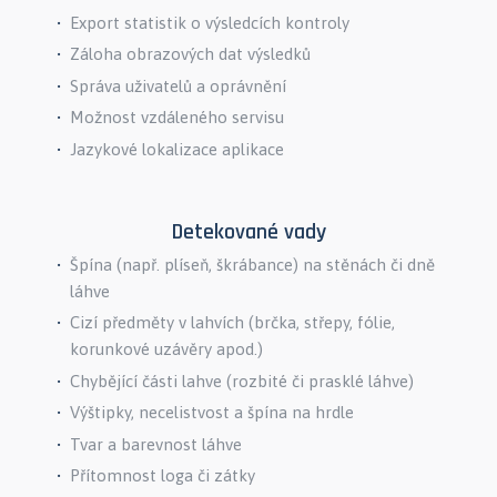
Export statistik o výsledcích kontroly
Záloha obrazových dat výsledků
Správa uživatelů a oprávnění
Možnost vzdáleného servisu
Jazykové lokalizace aplikace
Detekované vady
Špína (např. plíseň, škrábance) na stěnách či dně
láhve
Cizí předměty v lahvích (brčka, střepy, fólie,
korunkové uzávěry apod.)
Chybějící části lahve (rozbité či prasklé láhve)
Výštipky, necelistvost a špína na hrdle
Tvar a barevnost láhve
Přítomnost loga či zátky