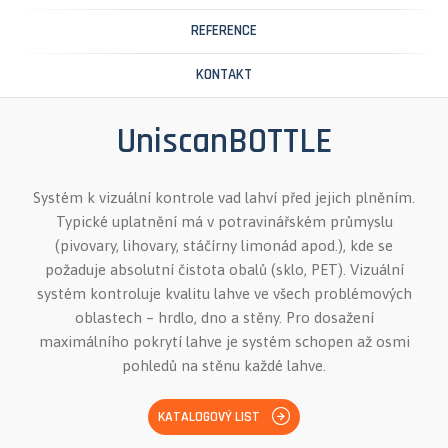
REFERENCE
KONTAKT
UniscanBOTTLE
Systém k vizuální kontrole vad lahví před jejich plněním.
Typické uplatnění má v potravinářském průmyslu
(pivovary, lihovary, stáčírny limonád apod.), kde se
požaduje absolutní čistota obalů (sklo, PET). Vizuální
systém kontroluje kvalitu lahve ve všech problémových
oblastech – hrdlo, dno a stěny. Pro dosažení
maximálního pokrytí lahve je systém schopen až osmi
pohledů na stěnu každé lahve.
KATALOGOVÝ LIST