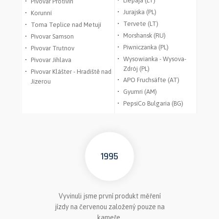
Liepaja (LT)
Pivovar Protivín
Jurajska (PL)
Korunní
Tervete (LT)
Toma Teplice nad Metují
Morshansk (RU)
Pivovar Samson
Piwniczanka (PL)
Pivovar Trutnov
Wysowianka - Wysova-
Pivovar Jihlava
Zdrój (PL)
Pivovar Klášter - Hradiště nad
APO Fruchsäfte (AT)
Jizerou
Gyumri (AM)
PepsiCo Bulgaria (BG)
1995
Vyvinuli jsme první produkt měření
jízdy na červenou založený pouze na
kameře.