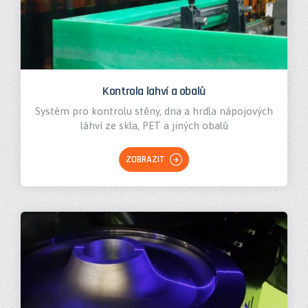
Kontrola lahví a obalů
Systém pro kontrolu stěny, dna a hrdla nápojových
láhví ze skla, PET a jiných obalů
ZOBRAZIT