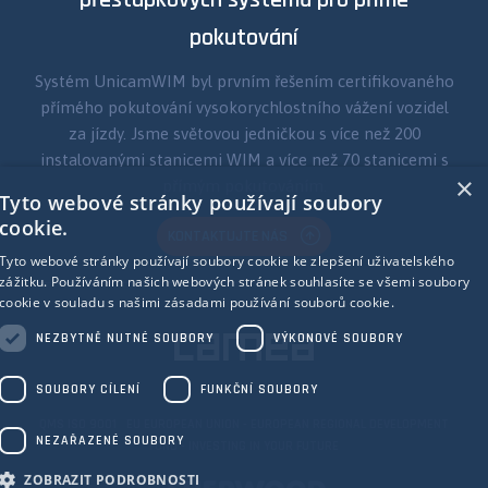
přestupkových systémů pro přímé
pokutování
Systém UnicamWIM byl prvním řešením certifikovaného
přímého pokutování vysokorychlostního vážení vozidel
za jízdy. Jsme světovou jedničkou s více než 200
instalovanými stanicemi WIM a více než 70 stanicemi s
×
přímým pokutováním.
Tyto webové stránky používají soubory
cookie.
KONTAKTUJTE NÁS
Tyto webové stránky používají soubory cookie ke zlepšení uživatelského
zážitku. Používáním našich webových stránek souhlasíte se všemi soubory
cookie v souladu s našimi zásadami používání souborů cookie.
NEZBYTNĚ NUTNÉ SOUBORY
VÝKONOVÉ SOUBORY
SOUBORY CÍLENÍ
FUNKČNÍ SOUBORY
QMS ISO 9001 EU EUROPEAN UNION - EUROPEAN REGIONAL DEVELOPMENT
NEZAŘAZENÉ SOUBORY
FUND - INVESTING IN YOUR FUTURE
ZOBRAZIT PODROBNOSTI