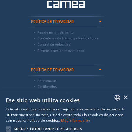
POLÍTICA DE PRIVACIDAD
Pesaje en movimiento
Contadores de tráfico y clasificadores
Control de velocidad
Dimensiones en movimiento
POLÍTICA DE PRIVACIDAD
Referencias
Certificados
Política de privacidad
×
Ese sitio web utiliza cookies
Este sitio web usa cookies para mejorar la experiencia del usuario. Al
POLÍTICA DE PRIVACIDAD
ENGLISH
utilizar nuestro sitio web, usted acepta todas las cookies de acuerdo
con nuestra Política de cookies.
Más información
international@camea.cz
SPANISH
COOKIES ESTRICTAMENTE NECESARIAS
camea@camea.cz